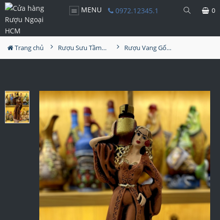
MENU
0972.12345.1
0
Trang chủ
Rượu Sưu Tầm - Nga
Rượu Vang Gốm Georgia MS59