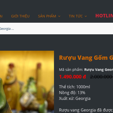
HOTLIN
ẠI
GIỚI THIỆU
SẢN PHẨM
TIN TỨC
Rượu Vang Gốm Georgia MS44
Rượu Vang Gốm G
Mã sản phẩm:
Rượu Vang Geor
1.490.000 đ
2.000.000
Thể tích: 1000ml
Nồng độ: 13%
Xuất xứ: Georgia
Rượu vang Georgia đã được 