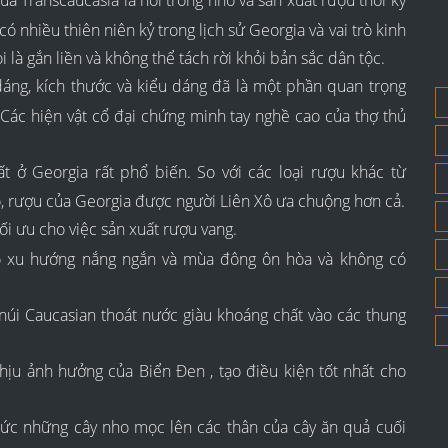
 Transcaucasia là nơi trồng nho và sản xuất rượu thời kỳ
 nhiều thiên niên kỷ trong lịch sử Georgia và vai trò kinh
 là gắn liền và không thể tách rời khỏi bản sắc dân tộc.
áng, kích thước và kiểu dáng đã là một phần quan trọng
 Các hiện vật cổ đại chứng minh tay nghề cao của thợ thủ
t ở Georgia rất phổ biến. So với các loại rượu khác từ
ô, rượu của Georgia được người Liên Xô ưa chuộng hơn cả.
ối ưu cho việc sản xuất rượu vang.
 có xu hướng nắng ngắn và mùa đông ôn hòa và không có
n núi Caucasian thoát nước giàu khoáng chất vào các thung
hịu ảnh hưởng của Biển Đen , tạo điều kiện tốt nhất cho
ức những cây nho mọc lên các thân của cây ăn quả cuối