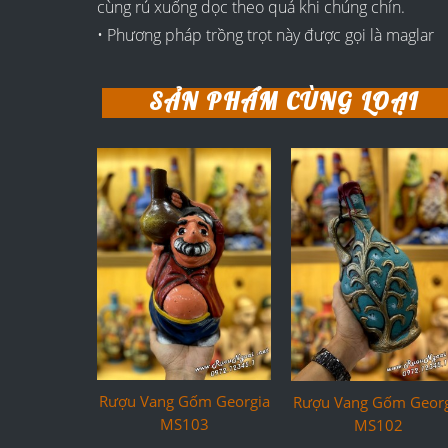
cùng rủ xuống dọc theo quả khi chúng chín.
• Phương pháp trồng trọt này được gọi là maglar
SẢN PHẨM CÙNG LOẠI
Rượu Vang Gốm Georgia
Rượu Vang Gốm Georg
MS103
MS102