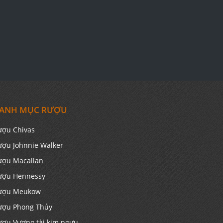
ANH MỤC RƯỢU
ượu Chivas
ượu Johnnie Walker
ượu Macallan
ượu Hennessy
ượu Meukow
ượu Phong Thủy
ượu Vương tài kim ngưu