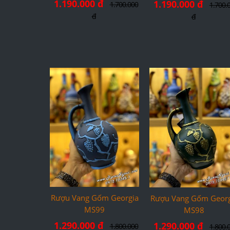
1.190.000 đ
1.190.000 đ
1.700.000
1.700.
đ
đ
Rượu Vang Gốm Georgia
Rượu Vang Gốm Georg
MS99
MS98
1.290.000 đ
1.290.000 đ
1.800.000
1.800.