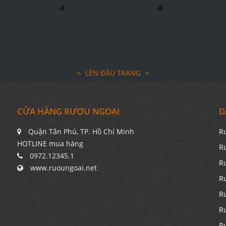
đ
đ
LÊN ĐẦU TRANG
CỬA HÀNG RƯỢU NGOẠI
D
Quận Tân Phú, TP. Hồ Chí Minh
R
HOTLINE mua hàng
R
0972.12345.1
R
www.ruoungoai.net
R
R
R
R