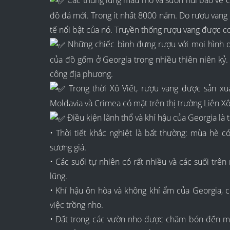
Các thung lũng màu mỡ và sườn núi bảo vệ của
đồ đá mới. Trong ít nhất 8000 năm. Do rượu vang có
tế nổi bật của nó. Truyền thống rượu vang được coi
Những chiếc bình đựng rượu với mọi hình d
của đồ gốm ở Georgia trong nhiều thiên niên kỷ.
công địa phương.
Trong thời Xô Viết, rượu vang được sản xuấ
Moldavia và Crimea có mặt trên thị trường Liên X
Điều kiện lãnh thổ và khí hậu của Georgia là t
• Thời tiết khắc nghiệt là bất thường: mùa hè
sương giá.
• Các suối tự nhiên có rất nhiều và các suối trê
lũng.
• Khí hậu ôn hòa và không khí ẩm của Georgia, c
việc trồng nho.
• Đất trong các vườn nho được chăm bón đến m