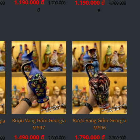
1.190.000 đ
1.190.000 đ
1.700.000
000
1.700.000
đ
đ
Rượu Vang Gốm Georgia
Rượu Vang Gốm Georgia
ia
MS97
MS96
1.490.000 đ
1.790.000 đ
2.000.000
2.300.000
000