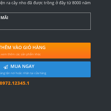
iện ra cây nho đã được trồng ở đây từ 8000 năm
 MÃI
THÊM VÀO GIỎ HÀNG
 xem thêm các sản phẩm khác
MUA NGAY
àng tận nơi hoặc nhận tại cửa hàng
972.12345.1