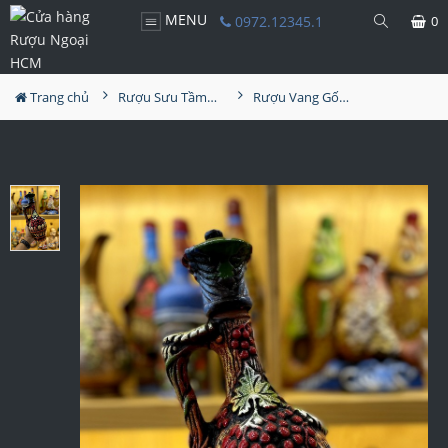
MENU
0972.12345.1
0
Trang chủ
Rượu Sưu Tầm - Nga
Rượu Vang Gốm Georgia MS35