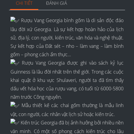
CHI TIẾT
ĐÁNH GIÁ
Rượu Vang Georgia bình gốm là di sản độc đáo
lâu đời xứ Georgia. Là sự kết hợp hoàn hảo của lịch
sử, địa lý, con người, kiến trúc, văn hóa và nghệ thuật.
Sự kết hợp của Đất sét – nho – làm vang – làm bình
gốm – phong cách ẩm thực…
Rượu Vang Georgia được ghi vào sách kỷ lục
Guinness là lâu đời nhất trên thế giới. Trong các cuộc
khai quật ở khu vực Shulaveri, người ta đã tìm thấy
dấu vết hóa học của rượu vang, có tuổi từ 6000-5800
năm trước Công nguyên.
Mẫu thiết kế các chai gốm thường là mẫu linh
vật, con người, các nhân vật lịch sử hoặc kiến trúc.
Kiến trúc Georgia đã bị ảnh hưởng bởi nhiều nền
văn minh. Có một số phong cách kiến trúc cho lâu