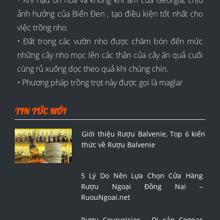
• Khí hậu ôn hòa và không khí ẩm của Georgia, chịu
ảnh hưởng của Biển Đen , tạo điều kiện tốt nhất cho
việc trồng nho.
• Đất trong các vườn nho được chăm bón đến mức
những cây nho mọc lên các thân của cây ăn quả cuối
cùng rủ xuống dọc theo quả khi chúng chín.
• Phương pháp trồng trọt này được gọi là maglar
TIN TỨC MỚI
Giới thiệu Rượu Balvenie, Top 6 kiến
thức về Rượu Balvenie
5 Lý Do Nên Lựa Chọn Cửa Hàng
Rượu Ngoại Đồng Nai –
RuouNgoai.net
Rượu Courvoisier – Di sản Cognac