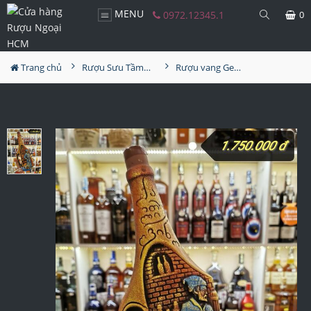
MENU
0972.12345.1
0
Trang chủ
Rượu Sưu Tầm - Nga
Rượu vang Georgia Reb Wines S102