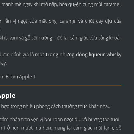
a mạnh mẽ ngay khi mở nắp, hòa quyện cùng mùi caramel,
 lẫn vị ngọt của mật ong, caramel và chút cay dịu của
u.
khô, vani và gỗ sồi nướng – để lại cảm giác vừa sảng khoái,
được đánh giá là
một trong những dòng liqueur whisky
nay.
Apple
t hợp trong nhiều phong cách thưởng thức khác nhau:
ảm nhận trọn vẹn vị bourbon ngọt dịu và hương táo tươi.
 trở nên mượt mà hơn, mang lại cảm giác mát lạnh, dễ