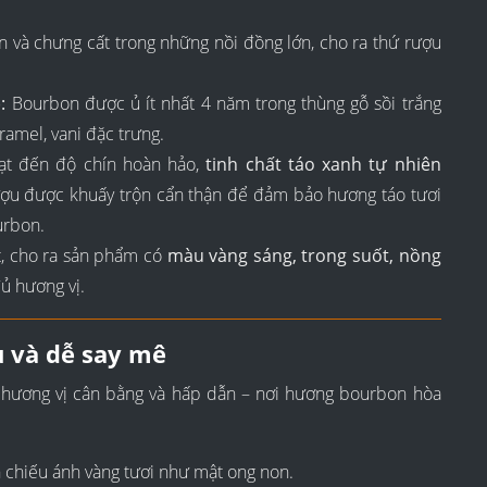
và chưng cất trong những nồi đồng lớn, cho ra thứ rượu
:
Bourbon được ủ ít nhất 4 năm trong thùng gỗ sồi trắng
amel, vani đặc trưng.
ạt đến độ chín hoàn hảo,
tinh chất táo xanh tự nhiên
ượu được khuấy trộn cẩn thận để đảm bảo hương táo tươi
urbon.
t, cho ra sản phẩm có
màu vàng sáng, trong suốt, nồng
ủ hương vị.
u và dễ say mê
hương vị cân bằng và hấp dẫn – nơi hương bourbon hòa
 chiếu ánh vàng tươi như mật ong non.