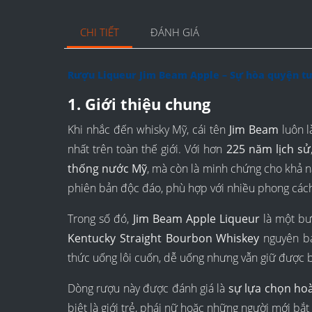
CHI TIẾT
ĐÁNH GIÁ
Rượu Liqueur Jim Beam Apple – Sự hòa quyện t
1. Giới thiệu chung
Khi nhắc đến whisky Mỹ, cái tên
Jim Beam
luôn l
nhất trên toàn thế giới. Với hơn
225 năm lịch sử
thống nước Mỹ
, mà còn là minh chứng cho khả 
phiên bản độc đáo, phù hợp với nhiều phong cách
Trong số đó,
Jim Beam Apple Liqueur
là một bư
Kentucky Straight Bourbon Whiskey
nguyên b
thức uống lôi cuốn, dễ uống nhưng vẫn giữ được b
Dòng rượu này được đánh giá là
sự lựa chọn ho
biệt là giới trẻ, phái nữ hoặc những người mới bắ