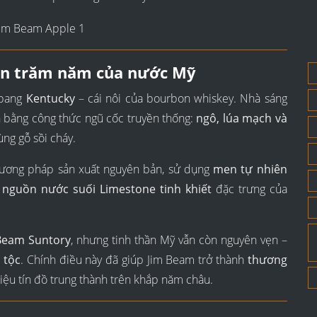
sản trăm năm của nước Mỹ
 bang
Kentucky
– cái nôi của bourbon whiskey. Nhà sáng
 bằng công thức ngũ cốc truyền thống:
ngô, lúa mạch và
ùng gỗ sồi cháy.
hương pháp sản xuất nguyên bản, sử dụng
men tự nhiên
à
nguồn nước suối Limestone tinh khiết
đặc trưng của
Beam Suntory
, nhưng tinh thần Mỹ vẫn còn nguyên vẹn –
 tộc
. Chính điều này đã giúp Jim Beam trở thành
thương
triệu tín đồ trung thành trên khắp năm châu.