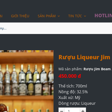
HOTLIN
ẠI
GIỚI THIỆU
SẢN PHẨM
TIN TỨC
Rượu Liqueur Jim Beam Apple
Rượu Liqueur Jim
Mã sản phẩm:
Rượu Jim Beam 
450.000 đ
Thể tích: 700ml
Nồng độ: 32.5%
Xuất xứ: Mỹ
Dòng rượu: Liqueur