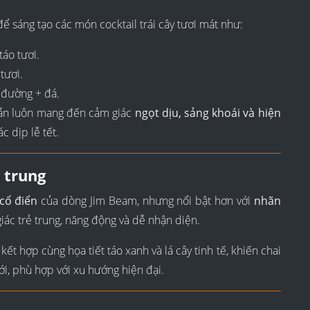
ể sáng tạo các món cocktail trái cây tươi mát như:
táo tươi.
tươi.
 đường + đá.
vẫn luôn mang đến cảm giác
ngọt dịu, sảng khoái và hiện
c dịp lễ tết.
ẻ trung
cổ điển
của dòng Jim Beam, nhưng nổi bật hơn với
nhãn
giác trẻ trung, năng động và dễ nhận diện.
ết hợp cùng họa tiết táo xanh và lá cây tinh tế, khiến chai
ới, phù hợp với xu hướng hiện đại.