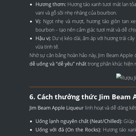
Hương thơm:
Hương táo xanh tươi mát lan tỏ
vani và gỗ sồi nhẹ nhàng của bourbon.
Vị:
Ngọt nhẹ và mượt, hương táo giòn tan xen
bourbon – tạo nên cảm giác tươi mát và dễ chị
Hậu vị:
Dư vị kéo dài, ấm áp với hương trái cây 
vừa tinh tế.
Nhờ sự cân bằng hoàn hảo này, Jim Beam Apple 
dễ uống và “dễ yêu” nhất
trong phân khúc hiện 
6. Cách thưởng thức Jim Beam 
Jim Beam Apple Liqueur
linh hoạt và dễ dàng kế
Uống lạnh nguyên chất (Neat/Chilled):
Giúp c
Uống với đá (On the Rocks):
Hương táo xanh