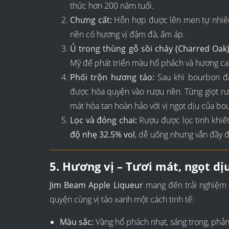
thức hơn 200 năm tuổi.
Chưng cất:
Hỗn hợp được lên men tự nhiên 
nền có hương vị đậm đà, ấm áp.
Ủ trong thùng gỗ sồi cháy (Charred Oak)
Mỹ để phát triển màu hổ phách và hương car
Phối trộn hương táo:
Sau khi bourbon đ
được hòa quyện vào rượu nền. Từng giọt r
mát hòa tan hoàn hảo với vị ngọt dịu của bo
Lọc và đóng chai:
Rượu được lọc tinh khiế
độ nhẹ 32.5% vol
, dễ uống nhưng vẫn đầy đ
5. Hương vị – Tươi mát, ngọt dị
Jim Beam Apple Liqueur
mang đến trải nghiệm 
quyện cùng vị táo xanh một cách tinh tế:
Màu sắc:
Vàng hổ phách nhạt, sáng trong, phản