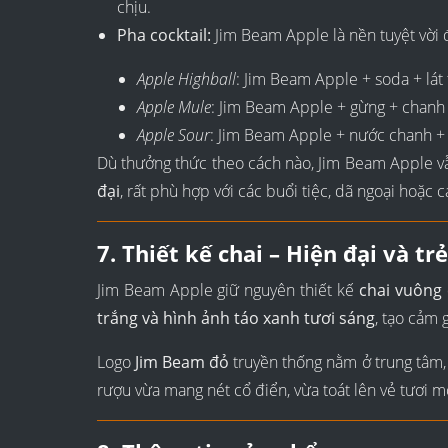
chịu.
Pha cocktail:
Jim Beam Apple là nền tuyệt vời đ
Apple Highball
: Jim Beam Apple + soda + lát 
Apple Mule
: Jim Beam Apple + gừng + chanh 
Apple Sour
: Jim Beam Apple + nước chanh +
Dù thưởng thức theo cách nào, Jim Beam Apple 
đại
, rất phù hợp với các buổi tiệc, dã ngoại hoặc cá
7. Thiết kế chai – Hiện đại và tr
Jim Beam Apple giữ nguyên thiết kế
chai vuông 
trắng và hình ảnh táo xanh tươi sáng
, tạo cảm 
Logo
Jim Beam đỏ
truyền thống nằm ở trung tâm, k
rượu vừa mang nét cổ điển, vừa toát lên vẻ tươi m