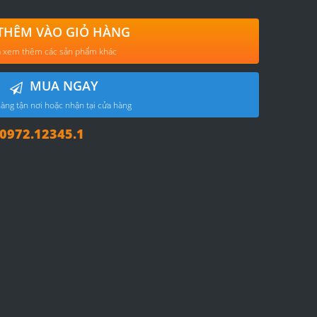
THÊM VÀO GIỎ HÀNG
 xem thêm các sản phẩm khác
MUA NGAY
àng tận nơi hoặc nhận tại cửa hàng
972.12345.1