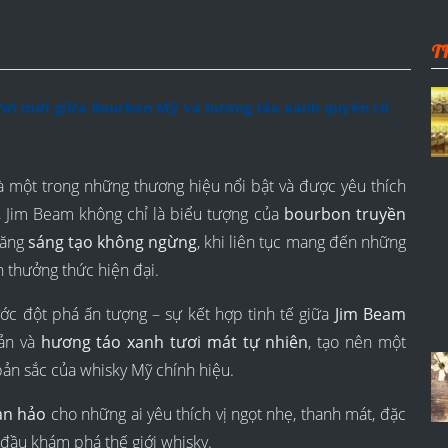
T
ươi mới giữa Bourbon Mỹ và hương táo xanh quyến rũ
à một trong những thương hiệu nổi bật và được yêu thích
, Jim Beam không chỉ là biểu tượng của
bourbon truyền
năng
sáng tạo không ngừng
, khi liên tục mang đến những
 thưởng thức hiện đại.
ớc đột phá ấn tượng – sự kết hợp tinh tế giữa
Jim Beam
ản và
hương táo xanh tươi mát tự nhiên
, tạo nên một
ản sắc của whisky Mỹ chính hiệu.
àn hảo
cho những ai yêu thích vị ngọt nhẹ, thanh mát, đặc
t đầu khám phá thế giới whisky.