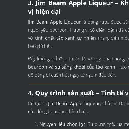
3. Jim Beam Apple Liqueur – K
vị hiện đại
Jim Beam Apple Liqueur
là dòng rượu được sá
người yêu bourbon. Hương vị cổ điển, đậm đà 
với
tinh chất táo xanh tự nhiên
, mang đến một 
bao giờ hết.
Đây không chỉ đơn thuần là whisky pha hương tr
bourbon và sự sảng khoái của táo xanh
– tạo 
dễ dàng bị cuốn hút ngay từ ngụm đầu tiên.
4. Quy trình sản xuất – Tinh tế
Để tạo ra
Jim Beam Apple Liqueur
, nhà Jim Bea
của dòng bourbon chính hiệu:
Nguyên liệu chọn lọc:
Sử dụng ngô, lúa mạ