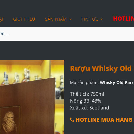
HOTLIN
ẠI
GIỚI THIỆU
SẢN PHẨM
TIN TỨC
Rượu Whisky Old Parr 30 Năm
Rượu Whisky Old 
Mã sản phẩm:
Whisky Old Par
Thể tích: 750ml
Nồng độ: 43%
Xuất xứ: Scotland
HOTLINE MUA HÀNG 0