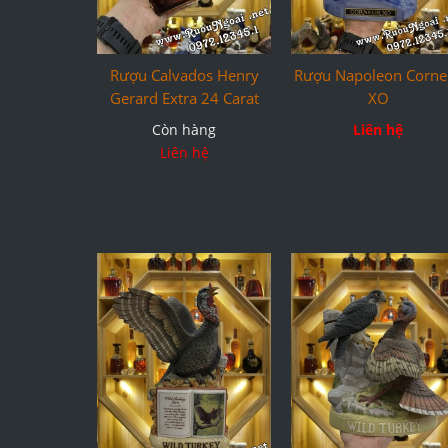
Rượu Calvados Henry
Rượu Napoleon Corne
Gerard Extra 24 Carat
XO
Còn hàng
Liên hệ
Liên hệ