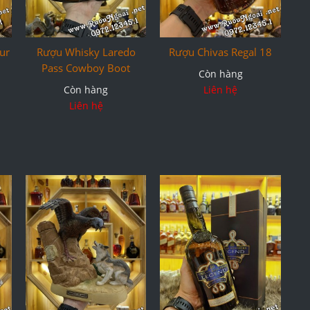
ur
Rượu Whisky Laredo
Rượu Chivas Regal 18
Pass Cowboy Boot
Còn hàng
Còn hàng
Liên hệ
Liên hệ