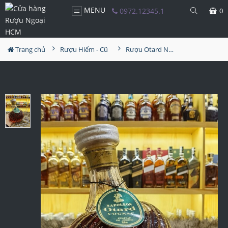
MENU
0972.12345.1
0
Trang chủ
Rượu Hiếm - Cũ
Rượu Otard Napoleon Baccarat