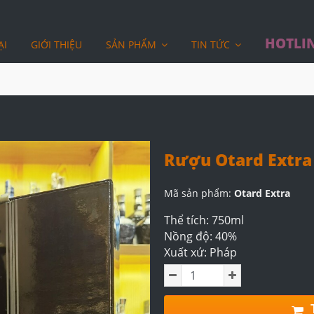
HOTLIN
ẠI
GIỚI THIỆU
SẢN PHẨM
TIN TỨC
Rượu Otard Extra
Mã sản phẩm:
Otard Extra
Thể tích: 750ml
Nồng độ: 40%
Xuất xứ: Pháp