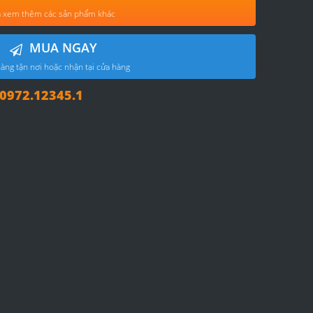
 xem thêm các sản phẩm khác
MUA NGAY
àng tận nơi hoặc nhận tại cửa hàng
972.12345.1