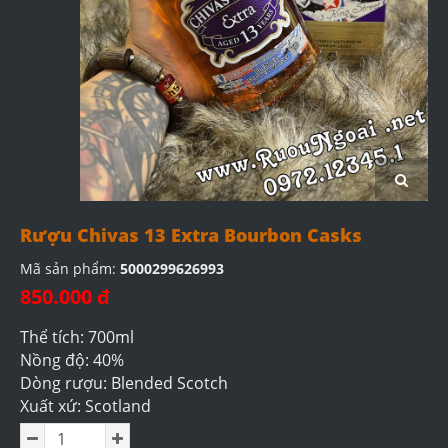
Rượu Chivas 13 Extra Bourbon Casks
Mã sản phẩm:
5000299626993
850.000 đ
Thể tích: 700ml
Nồng độ: 40%
Dòng rượu: Blended Scotch
Xuất xứ: Scotland