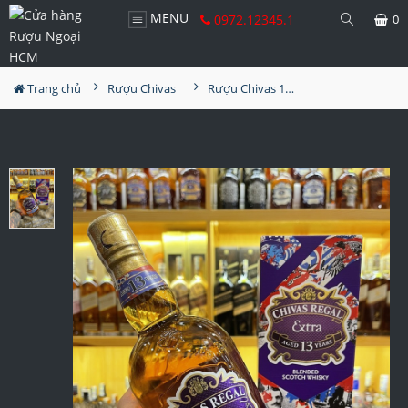
MENU
0972.12345.1
0
Trang chủ
Rượu Chivas
Rượu Chivas 13 Extra Bourbon Casks