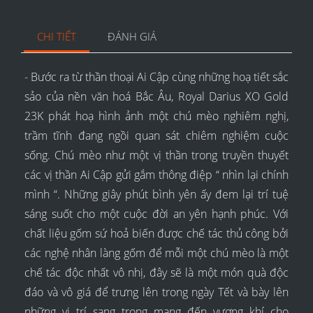
CHI TIẾT
ĐÁNH GIÁ
- Bước ra từ thần thoại Ai Cập cùng những hoạ tiết sắc
sảo của nền văn hoá Bắc Âu, Royal Darius XO Gold
23K phát hoạ hình ảnh một chú mèo nghiêm nghị,
trầm tĩnh đang ngồi quan sát chiêm nghiệm cuộc
sống. Chú mèo như một vị thần trong truyền thuyết
các vị thần Ai Cập gửi gắm thông điệp “ nhìn lại chính
mình “. Những giây phút bình yên ấy đem lại trí tuệ
sáng suốt cho một cuộc đời an yên hạnh phúc. Với
chất liệu gốm sứ hoả biến được chế tác thủ công bởi
các nghệ nhân làng gốm để mỗi một chú mèo là một
chế tác độc nhất vô nhị, đây sẽ là một món quà độc
đáo và vô giá để trưng lên trong ngày Tết và bày lên
những vị trí sang trọng mang đến vượng khí cho