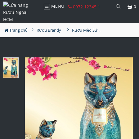
MENU
0972.12345.1
0
Trang chủ
Rượu Brandy
Rượu Mèo Sứ Royal Darius XO Gold 23 Carat