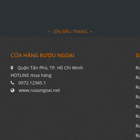
LÊN ĐẦU TRANG
CỬA HÀNG RƯỢU NGOẠI
D
Quận Tân Phú, TP. Hồ Chí Minh
R
HOTLINE mua hàng
R
0972.12345.1
R
www.ruoungoai.net
R
R
R
R
R