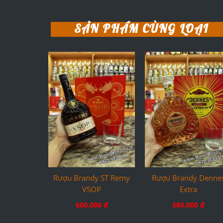
SẢN PHẨM CÙNG LOẠI
Rượu Brandy ST Remy
Rượu Brandy Denne
VSOP
Extra
600.000 đ
580.000 đ