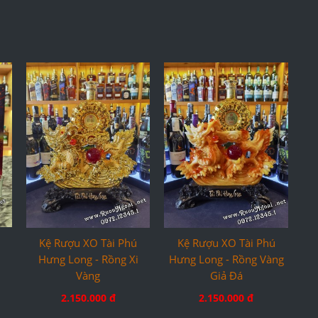
Kệ Rượu XO Tài Phú
Kệ Rượu XO Tài Phú
Hưng Long - Rồng Xi
Hưng Long - Rồng Vàng
Vàng
Giả Đá
2.150.000 đ
2.150.000 đ