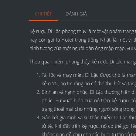
CHI TIẾT
ĐÁNH GIÁ
Kệ rượu Di Lặc phong thủy là một vật phẩm trang t
hay còn gọi là Hotei trong tiếng Nhật, là một vị
hình tượng của một người đàn ông mập mạp, vui vẻ
Theo quan niệm phong thủy, kệ rượu Di Lặc mang l
Tài lộc và may mắn: Di Lặc được cho là mang
kệ rượu, họ tin rằng nó có thể thu hút và tă
Bình an và hạnh phúc: Di Lặc thường hiện di
phúc. Sự xuất hiện của nó trên kệ rượu có
trạng thoải mái cho những người sống trong 
Gắn kết gia đình và sự thân thiện: Di Lặc th
tử tế. Khi đặt trên kệ rượu, nó có thể gợi l
không gian dễ chịu cho các buổi tụ tập và ti