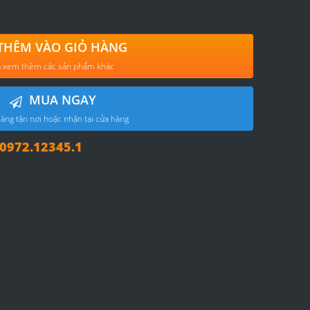
THÊM VÀO GIỎ HÀNG
 xem thêm các sản phẩm khác
MUA NGAY
àng tận nơi hoặc nhận tại cửa hàng
972.12345.1