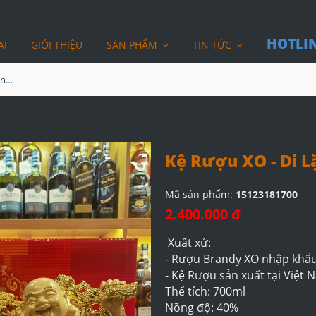
HOTLIN
ẠI
GIỚI THIỆU
SẢN PHẨM
TIN TỨC
Kệ Rượu XO - Di Lặc Xi Vàng 2023
Kệ Rượu XO - Di L
Mã sản phẩm:
15123181700
2.400.000 đ
Xuất xứ:
- Rượu Brandy XO nhập khẩ
- Kệ Rượu sản xuất tại Việt
Thể tích: 700ml
Nồng độ: 40%