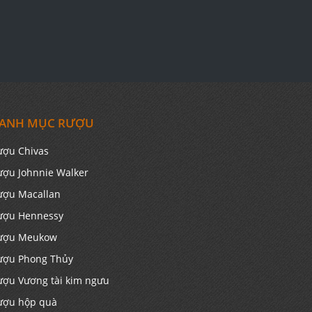
ANH MỤC RƯỢU
ượu Chivas
ượu Johnnie Walker
ượu Macallan
ượu Hennessy
ượu Meukow
ượu Phong Thủy
ượu Vương tài kim ngưu
ượu hộp quà