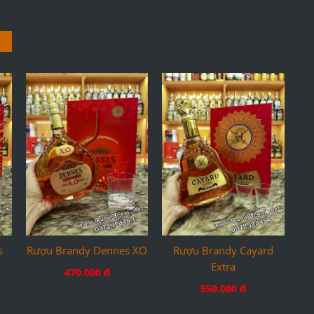
s
Rượu Brandy Dennes XO
Rượu Brandy Cayard
Extra
470.000 đ
550.000 đ