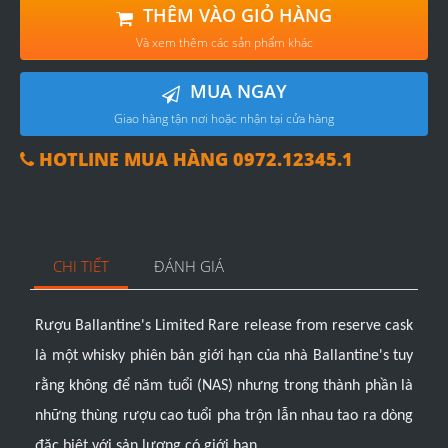
THÊM VÀO GIỎ HÀNG
Và xem thêm các sản phẩm khác
MUA NGAY
Giao hàng tận nơi hoặc nhận tại cửa hàng
HOTLINE MUA HÀNG 0972.12345.1
CHI TIẾT
ĐÁNH GIÁ
Rượu Ballantine's Limited Rare release from reserve cask
là một whisky phiên bản giới hạn của nhà Ballantine's tuy
rằng không để năm tuổi (NAS) nhưng trong thành phần là
những thùng rượu cao tuổi pha trộn lẫn nhau tao ra dòng
đặc biệt với sản lượng có giới hạn
.