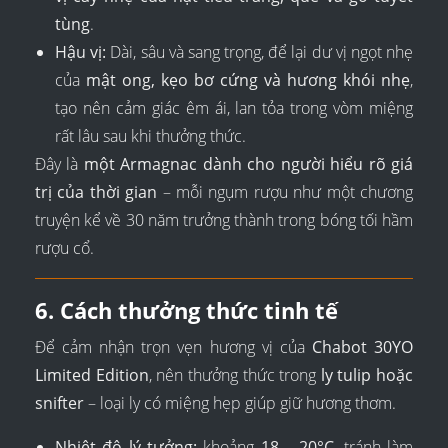
tùng
.
Hậu vị:
Dài, sâu và sang trọng, để lại dư vị ngọt nhẹ
của
mật ong, kẹo bơ cứng và hương khói nhẹ
,
tạo nên cảm giác êm ái, lan tỏa trong vòm miệng
rất lâu sau khi thưởng thức.
Đây là
một Armagnac dành cho người hiểu rõ giá
trị của thời gian
– mỗi ngụm rượu như một chương
truyện kể về 30 năm trưởng thành trong bóng tối hầm
rượu cổ.
6. Cách thưởng thức tinh tế
Để cảm nhận trọn vẹn hương vị của
Chabot 30YO
Limited Edition
, nên thưởng thức trong
ly tulip hoặc
snifter
– loại ly có miệng hẹp giúp giữ hương thơm.
Nhiệt độ lý tưởng:
khoảng
18 – 20°C
, tránh làm