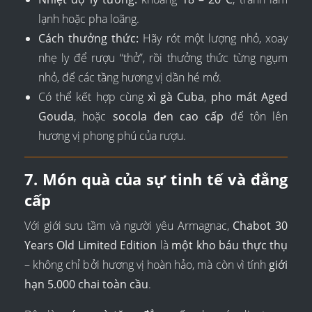
lạnh hoặc pha loãng.
Cách thưởng thức:
Hãy rót một lượng nhỏ, xoay
nhẹ ly để rượu “thở”, rồi thưởng thức từng ngụm
nhỏ, để các tầng hương vị dần hé mở.
Có thể kết hợp cùng
xì gà Cuba
,
pho mát Aged
Gouda
, hoặc
socola đen cao cấp
để tôn lên
hương vị phong phú của rượu.
7. Món quà của sự tinh tế và đẳng
cấp
Với giới sưu tầm và người yêu Armagnac,
Chabot 30
Years Old Limited Edition
là
một kho báu thực thụ
– không chỉ bởi hương vị hoàn hảo, mà còn vì tính
giới
hạn 5.000 chai toàn cầu
.