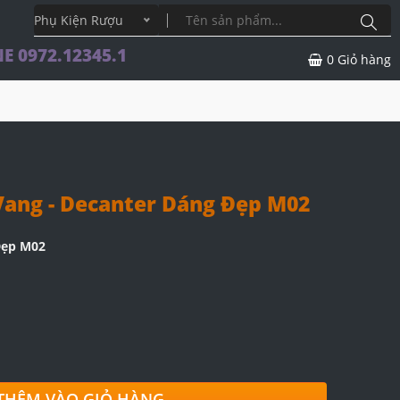
Phụ Kiện Rượu
E 0972.12345.1
0
Giỏ hàng
ang - Decanter Dáng Đẹp M02
Đẹp M02
THÊM VÀO GIỎ HÀNG