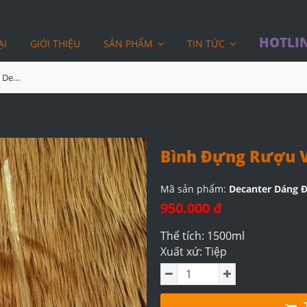
HOTLIN
ẠI
GIỚI THIỆU
SẢN PHẨM
TIN TỨC
Bình Đựng Rượu Vang - Decanter Dáng Đẹp M02
Bình Đựng Rượu V
Mã sản phẩm:
Decanter Dáng 
950.000 đ
Thể tích: 1500ml
Xuất xứ: Tiệp