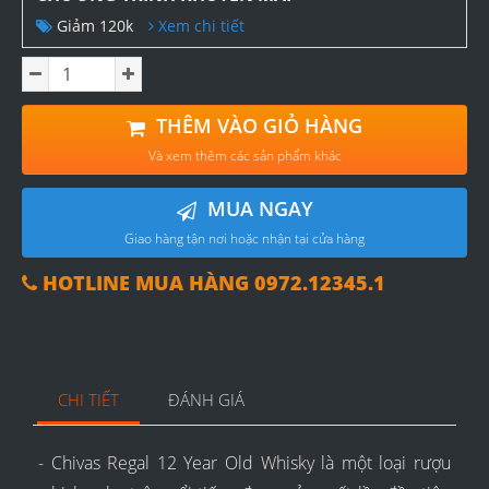
Giảm 120k
Xem chi tiết
THÊM VÀO GIỎ HÀNG
Và xem thêm các sản phẩm khác
MUA NGAY
Giao hàng tận nơi hoặc nhận tại cửa hàng
HOTLINE MUA HÀNG 0972.12345.1
CHI TIẾT
ĐÁNH GIÁ
- Chivas Regal 12 Year Old Whisky là một loại rượu