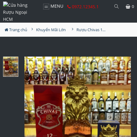
MENU
0972.12345.1
0
Trang chủ
Khuyến Mãi Lớn
Rượu Chivas 12YO Lion