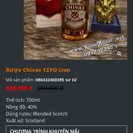
Rượu Chivas 12YO Lion
Mã sản phẩm:
080432400395 sư tử
830.000 đ
950.000 đ
Thể tích: 700ml
Nồng độ: 40%
Dòng rượu: Blended Scotch
Xuất xứ: Scotland
CHƯƠNG TRÌNH KHUYẾN MÃI